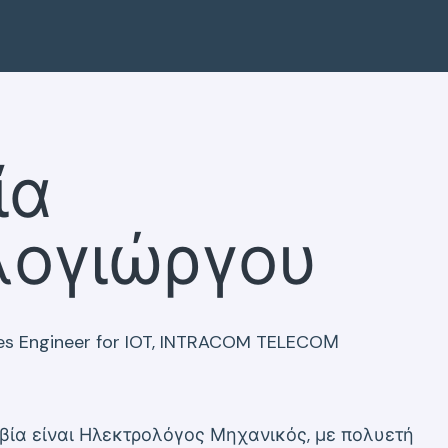
ία
ογιώργου
les Engineer for IOT, INTRACOM TELECOΜ
ία είναι Ηλεκτρολόγος Μηχανικός, με πολυετή