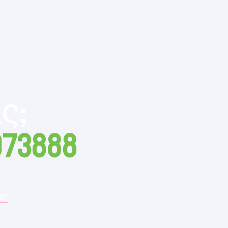
ς;
073888
gr