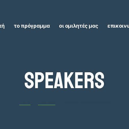
κή
το πρόγραμμα
οι ομιλητές μας
επικοιν
Speakers
Home
>
Speakers
>
Ζηνοβία Μπουλογιώργου