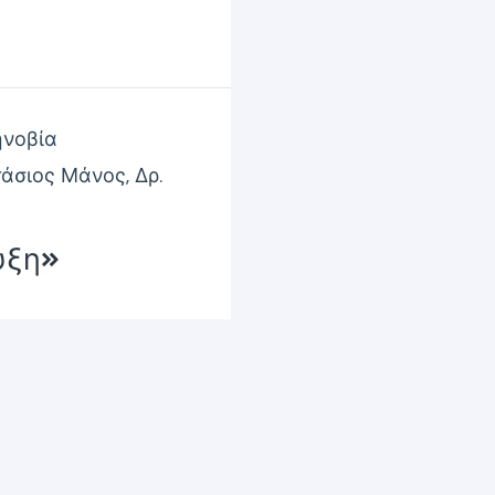
ηνοβία
τάσιος Μάνος
,
Δρ.
υξη»