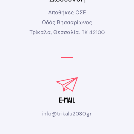
n
a
Αποθήκες ΟΣΕ
t
Οδός Βησσαρίωνος
i
Τρίκαλα, Θεσσαλία. TK 42100
v
e
:
e-mail
info@trikala2030.gr